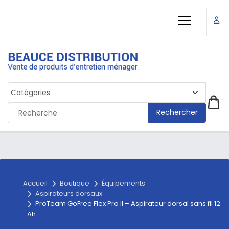
Rechercher
Accueil
Boutique
Équipements
Aspirateurs dorsaux
ProTeam GoFree Flex Pro II – Aspirateur dorsal sans fil 12
Ah