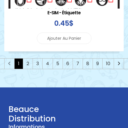
E-SIM - Étiquette
0
.45
$
Ajouter Au Panier
1
2
3
4
5
6
7
8
9
10
Beauce
Distribution
Informations