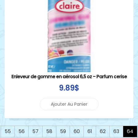
Enleveur de gomme en aérosol 6,5 oz – Parfum cerise
9
.89
$
Ajouter Au Panier
55
56
57
58
59
60
61
62
63
64