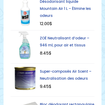
Désodorisant liquide
Mountain Air 1 L – Élimine les
odeurs
12
.00
$
Détails
ZOË Neutralisant d’odeur –
946 ml, pour air et tissus
8
.45
$
Détails
Super-composés Air Scent –
Neutralisation des odeurs
9
.45
$
Détails
Bloc déodorant rectangulaire