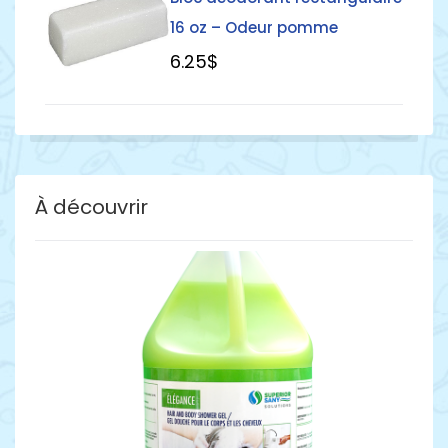
16 oz – Odeur pomme
6
.25
$
À découvrir
Détails
Détai