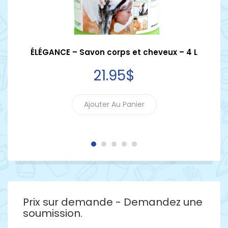
ique
ÉLÉGANCE – Savon corps et cheveux – 4 L
Nu-
21
.95
$
Ajouter Au Panier
Prix sur demande - Demandez une
soumission.