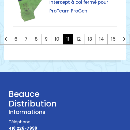
Intercept à col fermé pour
ProTeam ProGen
6
7
8
9
10
11
12
13
14
15
Beauce
Distribution
Informations
Téléphone :
418 226-7998