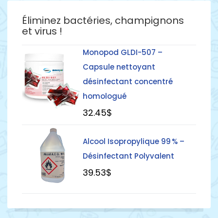
Éliminez bactéries, champignons
et virus !
Monopod GLDI-507 –
Détails
Capsule nettoyant
désinfectant concentré
homologué
32
.45
$
Détails
Alcool Isopropylique 99 % –
Désinfectant Polyvalent
39
.53
$